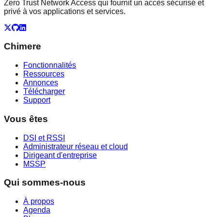
Zero Trust Network Access qui fournit un accès sécurisé et
privé à vos applications et services.
X
GitHub
LinkedIn
Chimere
Fonctionnalités
Ressources
Annonces
Télécharger
Support
Vous êtes
DSI et RSSI
Administrateur réseau et cloud
Dirigeant d'entreprise
MSSP
Qui sommes-nous
À propos
Agenda