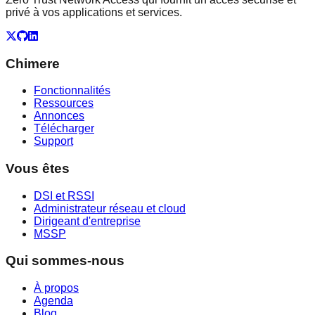
privé à vos applications et services.
X
GitHub
LinkedIn
Chimere
Fonctionnalités
Ressources
Annonces
Télécharger
Support
Vous êtes
DSI et RSSI
Administrateur réseau et cloud
Dirigeant d'entreprise
MSSP
Qui sommes-nous
À propos
Agenda
Blog