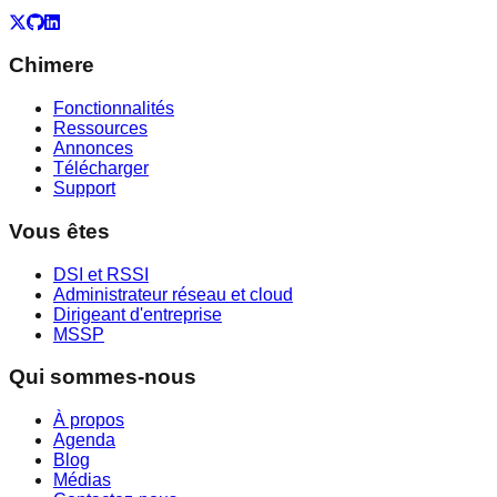
X
GitHub
LinkedIn
Chimere
Fonctionnalités
Ressources
Annonces
Télécharger
Support
Vous êtes
DSI et RSSI
Administrateur réseau et cloud
Dirigeant d'entreprise
MSSP
Qui sommes-nous
À propos
Agenda
Blog
Médias