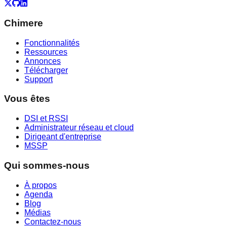
X
GitHub
LinkedIn
Chimere
Fonctionnalités
Ressources
Annonces
Télécharger
Support
Vous êtes
DSI et RSSI
Administrateur réseau et cloud
Dirigeant d'entreprise
MSSP
Qui sommes-nous
À propos
Agenda
Blog
Médias
Contactez-nous