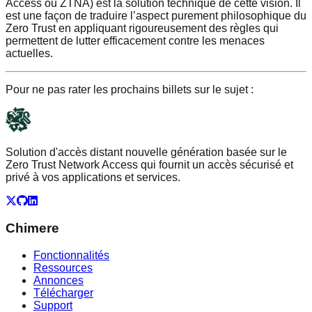
Access ou ZTNA) est la solution technique de cette vision. Il
est une façon de traduire l’aspect purement philosophique du
Zero Trust en appliquant rigoureusement des règles qui
permettent de lutter efficacement contre les menaces
actuelles.
Pour ne pas rater les prochains billets sur le sujet :
Solution d'accès distant nouvelle génération basée sur le
Zero Trust Network Access qui fournit un accès sécurisé et
privé à vos applications et services.
X
GitHub
LinkedIn
Chimere
Fonctionnalités
Ressources
Annonces
Télécharger
Support